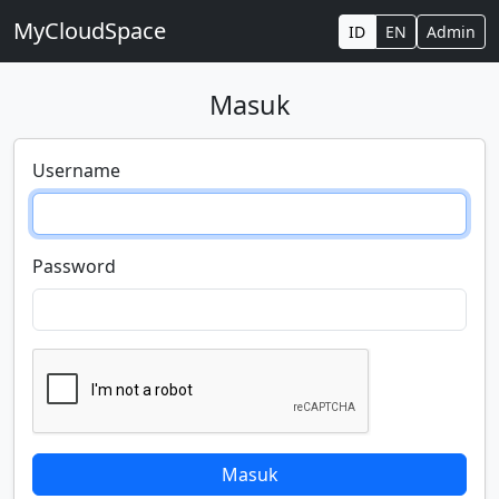
MyCloudSpace
ID
EN
Admin
Masuk
Username
Password
Masuk